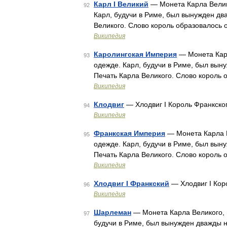
Карл I Великий
— Монета Карла Велик
92
Карл, будучи в Риме, был вынужден дв
Великого. Слово король образовалось 
Википедия
Каролингская Империя
— Монета Карл
93
одежде. Карл, будучи в Риме, был вын
Печать Карла Великого. Слово король 
Википедия
Клодвиг
— Хлодвиг I Король Франкско
94
Википедия
Франкская Империя
— Монета Карла В
95
одежде. Карл, будучи в Риме, был вын
Печать Карла Великого. Слово король 
Википедия
Хлодвиг I Франкский
— Хлодвиг I Кор
96
Википедия
Шарлеман
— Монета Карла Великого, 
97
будучи в Риме, был вынужден дважды н