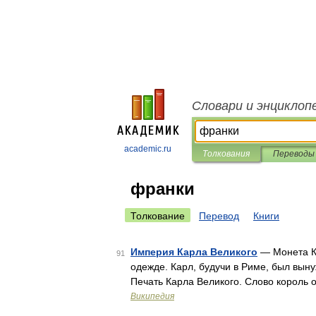
Словари и энциклоп
academic.ru
Толкования
Переводы
франки
Толкование
Перевод
Книги
Империя Карла Великого
— Монета К
91
одежде. Карл, будучи в Риме, был вын
Печать Карла Великого. Слово король 
Википедия