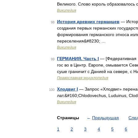
Великого. Слово король образовалось 
Википедия
История древних германцев
— Истори
98
создания первых германских государс
формирования германского этноса изл
переселения&#8230; …
Википедия
ГЕРМАНИЯ. Часть I
— [Федеративная Р
99
гос во в Центр. Европе, омывается Сев
суше граничит с Данией на севере, с 
Православная энциклопедия
Хлодвиг I
— Запрос «Хлодвиг» перенапр
100
лат.&#160;Chlodovechus, Luduinus, Clod
Википедия
Страницы
←
Предыдущая
Сле
1
2
3
4
5
6