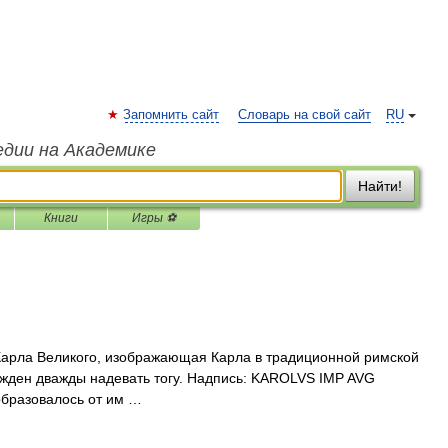
Запомнить сайт
Словарь на свой сайт
RU
едии на Академике
Найти!
Книги
Игры ⚽
арла Великого, изображающая Карла в традиционной римской
ужден дважды надевать тогу. Надпись: KAROLVS IMP AVG
образовалось от им …