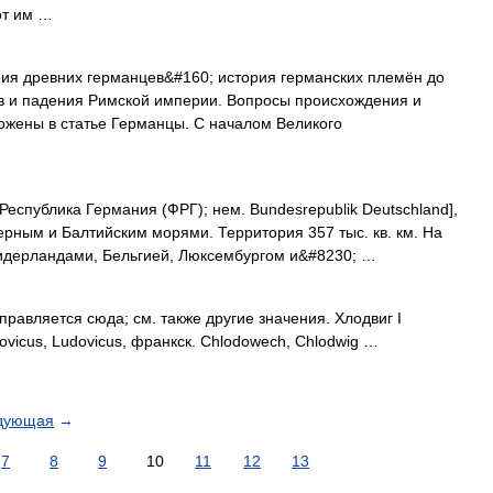
от им …
я древних германцев&#160; история германских племён до
тв и падения Римской империи. Вопросы происхождения и
ожены в статье Германцы. С началом Великого
еспублика Германия (ФРГ); нем. Bundesrepublik Deutschland],
ерным и Балтийским морями. Территория 357 тыс. кв. км. На
Нидерландами, Бельгией, Люксембургом и&#8230; …
авляется сюда; см. также другие значения. Хлодвиг I
ovicus, Ludovicus, франкск. Chlodowech, Chlodwig …
дующая
→
7
8
9
10
11
12
13