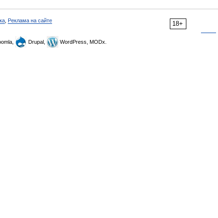
ка
,
Реклама на сайте
18+
omla,
Drupal,
WordPress, MODx.